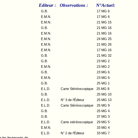
Editeur :
Observations :
N°Actuel:
G.B.
17 MG 6
E.M.N.
17 MG 6
E.M.N.
21 MG 15
G.B.
21 MG 16
E.M.N.
21 MG 16
E.M.N.
24 MG 25
E.M.N.
21 MG 26
E.M.N.
17 MG 16
G.B.
21 MG 32
G.B.
23 MG 2
E.M.N.
23 MG 2
G.B.
23 MG 6
E.M.N.
23 MG 6
G.B.
25 MG 1
E.L.D.
Carte Stéréoscopique
25 MG 8
G.B.
25 MG 10
E.L.D.
N° 3 de l'Éditeur
25 MG 13
E.L.D.
Carte Stéréoscopique
25 MG 9
G.B.
25 MG 4
G.B.
37 MG 3
E.L.D.
Carte stéréoscopique
29 MG 5
E.M.N.
33 MG 4
E.L.D.
N° 2 de l'Éditeur
33 MG 7
e les lieutenants de