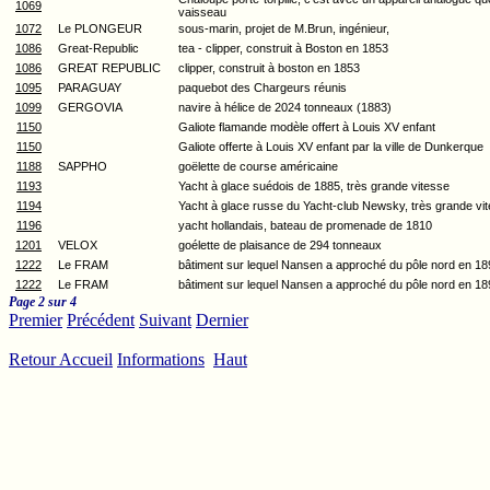
1069
vaisseau
1072
Le PLONGEUR
sous-marin, projet de M.Brun, ingénieur,
1086
Great-Republic
tea - clipper, construit à Boston en 1853
1086
GREAT REPUBLIC
clipper, construit à boston en 1853
1095
PARAGUAY
paquebot des Chargeurs réunis
1099
GERGOVIA
navire à hélice de 2024 tonneaux (1883)
1150
Galiote flamande modèle offert à Louis XV enfant
1150
Galiote offerte à Louis XV enfant par la ville de Dunkerque
1188
SAPPHO
goëlette de course américaine
1193
Yacht à glace suédois de 1885, très grande vitesse
1194
Yacht à glace russe du Yacht-club Newsky, très grande vi
1196
yacht hollandais, bateau de promenade de 1810
1201
VELOX
goélette de plaisance de 294 tonneaux
1222
Le FRAM
bâtiment sur lequel Nansen a approché du pôle nord en 1
1222
Le FRAM
bâtiment sur lequel Nansen a approché du pôle nord en 1
Page 2 sur 4
Premier
Précédent
Suivant
Dernier
Retour Accueil
Informations
Haut