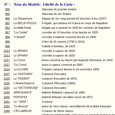
N° :
Nom du Modèle:
Libellé de la Carte :
955
Vaisseau du premier empire
955
Vaisseau du 1er Empire
960
La Terpsichore
frégate de 1er rang portant 62 bouches à feu (1827)
963
La BELLE-POULE
Frégate, qui ramena en France le corps de Napoléon
963
La Belle Poule
frégate qui a ramené en 1840 les cendres de Napoléon
967
"La Créole"
corvette de 24 bouches à feu lancée en 1829
968
"L'Ariane"
corvette à batterie couverte lancée en 1830
988
Côtre de 16 canons (1790 à 1814)
998
Galiote à bombes, de 1815
1013
Le SPHINX
corvette à vapeur de 1829;
1013
Le SPHINX
corvette à vapeur de 1829
1017
Le Corse
Aviso construit au Havre par Augustin Normand, en 1842
1017
"Le Corse"
aviso à vapeur construit en 1842
1023
La GLOIRE
Frégate cuirassé lancée le 24 novembre 1859
1027
Le ''SUFFREN''
Cuirassé d'escadre
1029
Le TRIDENT
cuirassé d'escadre de 1876,
1032
L'Amiral Duperré
Cuirassé d'Escadre (1883)
1037
La "VICTORIEUSE"
Cuirassé d'escadre
1044
ARROGANTE
batterie flotttante cuirassé de 1864
1046
POPOFKA
batterie flottante circulaire russe de 1873
1051
Le '' SFAX ''
Croiseur
1055
"Le Bouvet"
aviso de 1ère classe, seul bâtiment de la flotte française
1060
L'ÉCLAIREUR
Croiseur de 3ème classe
Chaloupe porte-torpille; c'est avec un appareil analogue qu