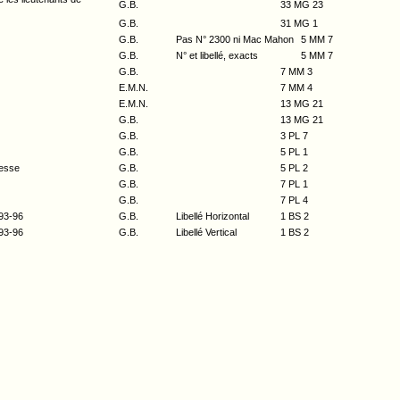
G.B.
33 MG 23
G.B.
31 MG 1
G.B.
Pas N° 2300 ni Mac Mahon
5 MM 7
G.B.
N° et libellé, exacts
5 MM 7
G.B.
7 MM 3
E.M.N.
7 MM 4
E.M.N.
13 MG 21
G.B.
13 MG 21
G.B.
3 PL 7
G.B.
5 PL 1
tesse
G.B.
5 PL 2
G.B.
7 PL 1
G.B.
7 PL 4
893-96
G.B.
Libellé Horizontal
1 BS 2
893-96
G.B.
Libellé Vertical
1 BS 2