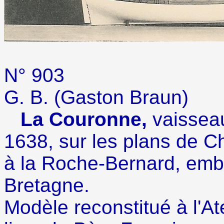
N°
90
G. B. (Gaston
La Couronne,
vaissea
1638, sur les plans de C
à la Roche-Bernard, embo
Bretagne.
Modèle reconstitué à l'At