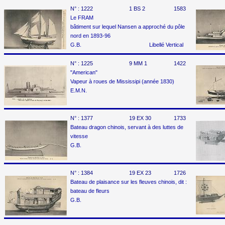
N° :
1222
1 BS 2
1583
Le FRAM
bâtiment sur lequel Nansen a approché du pôle
nord en 1893-96
G.B. Libellé Vertical
N° :
1225
9 MM 1
1422
"American"
Vapeur à roues de Mississipi (année 1830)
E.M.N.
N° :
1377
19 EX 30
1733
Bateau dragon chinois, servant à des luttes de
vitesse
G.B.
N° :
1384
19 EX 23
1726
Bateau de plaisance sur les fleuves chinois, dit :
bateau de fleurs
G.B.