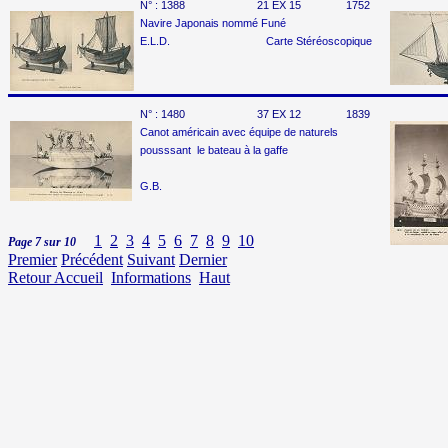
N° :
1388
21 EX 15
1752
Navire Japonais nommé Funé
E.L.D. Carte Stéréoscopique
N° :
1480
37 EX 12
1839
Canot américain avec équipe de naturels
pousssant le bateau à la gaffe
G.B.
1
2
3
4
5
6
7
8
9
10
Page 7 sur 10
Premier
Précédent
Suivant
Dernier
Retour Accueil
Informations
Haut